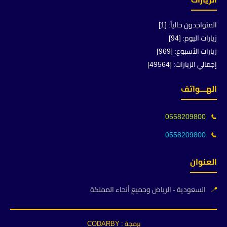
المتواجدون حالياً: [1]
زيارات اليوم: [94]
زيارات الأسبوع: [969]
إجمالي الزيارات: [49564]
الهـــواتف
0558209800
📞
0558209800
📞
العنوان
📍
السعودية - الرياض وجميع أنحاء المملكة
برمجة : CODARBY