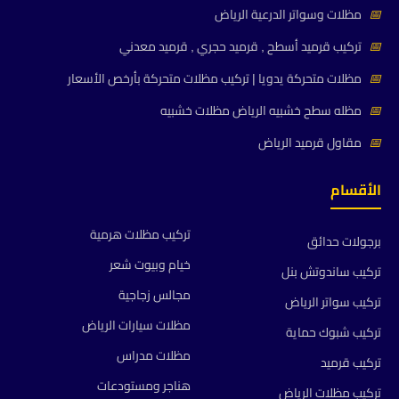
📅
مظلات وسواتر الدرعية الرياض
📅
تركيب قرميد أسطح , قرميد حجري , قرميد معدني
📅
مظلات متحركة يدويا | تركيب مظلات متحركة بأرخص الأسعار
📅
مظله سطح خشبيه الرياض مظلات خشبيه
📅
مقاول قرميد الرياض
الأقسام
تركيب مظلات هرمية
برجولات حدائق
خيام وبيوت شعر
تركيب ساندوتش بنل
مجالس زجاجية
تركيب سواتر الرياض
مظلات سيارات الرياض
تركيب شبوك حماية
مظلات مدراس
تركيب قرميد
هناجر ومستودعات
تركيب مظلات الرياض