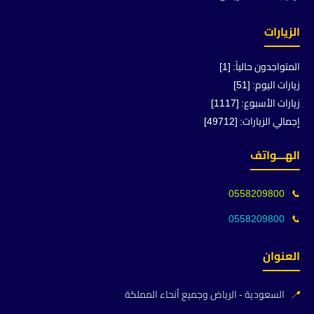
الزيارات
المتواجدون حالياً: [1]
زيارات اليوم: [51]
زيارات الأسبوع: [1117]
إجمالي الزيارات: [49712]
الهـــواتف
0558209800
📞
0558209800
📞
العنوان
📍
السعودية - الرياض وجميع أنحاء المملكة