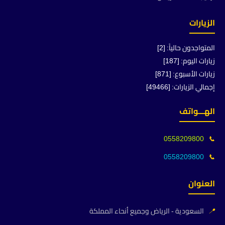
الزيارات
المتواجدون حالياً: [2]
زيارات اليوم: [187]
زيارات الأسبوع: [871]
إجمالي الزيارات: [49466]
الهـــواتف
0558209800
📞
0558209800
📞
العنوان
📍
السعودية - الرياض وجميع أنحاء المملكة