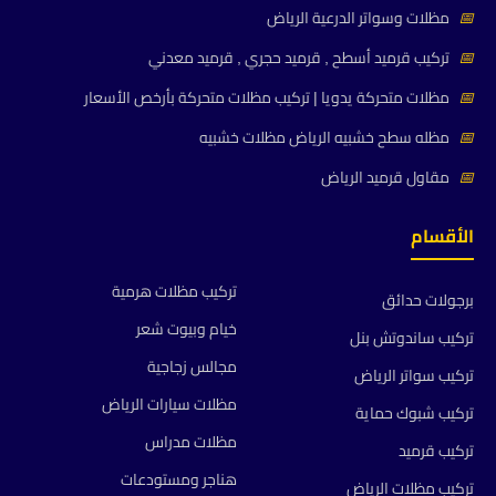
📅
مظلات وسواتر الدرعية الرياض
📅
تركيب قرميد أسطح , قرميد حجري , قرميد معدني
📅
مظلات متحركة يدويا | تركيب مظلات متحركة بأرخص الأسعار
📅
مظله سطح خشبيه الرياض مظلات خشبيه
📅
مقاول قرميد الرياض
الأقسام
تركيب مظلات هرمية
برجولات حدائق
خيام وبيوت شعر
تركيب ساندوتش بنل
مجالس زجاجية
تركيب سواتر الرياض
مظلات سيارات الرياض
تركيب شبوك حماية
مظلات مدراس
تركيب قرميد
هناجر ومستودعات
تركيب مظلات الرياض