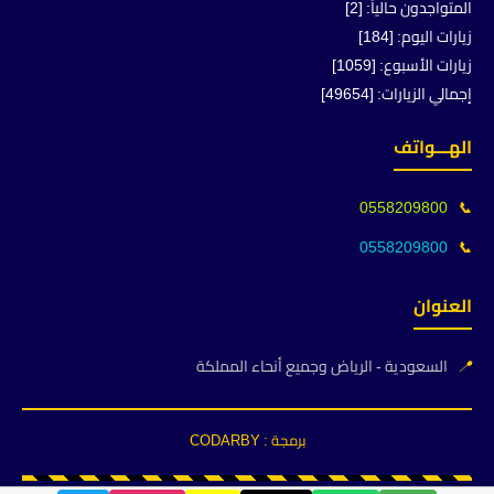
المتواجدون حالياً: [2]
زيارات اليوم: [184]
زيارات الأسبوع: [1059]
إجمالي الزيارات: [49654]
الهـــواتف
0558209800
📞
0558209800
📞
العنوان
📍
السعودية - الرياض وجميع أنحاء المملكة
برمجة : CODARBY