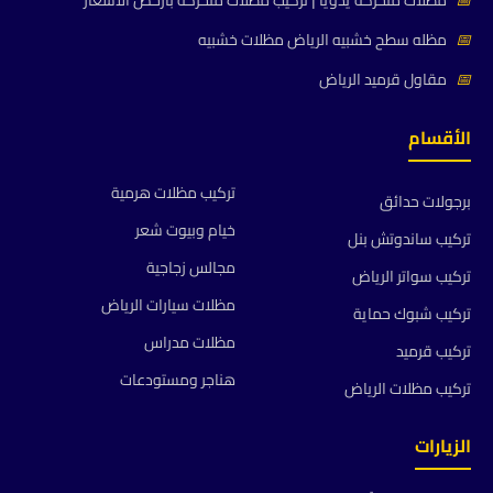
📅
مظلات متحركة يدويا | تركيب مظلات متحركة بأرخص الأسعار
📅
مظله سطح خشبيه الرياض مظلات خشبيه
📅
مقاول قرميد الرياض
الأقسام
تركيب مظلات هرمية
برجولات حدائق
خيام وبيوت شعر
تركيب ساندوتش بنل
مجالس زجاجية
تركيب سواتر الرياض
مظلات سيارات الرياض
تركيب شبوك حماية
مظلات مدراس
تركيب قرميد
هناجر ومستودعات
تركيب مظلات الرياض
الزيارات