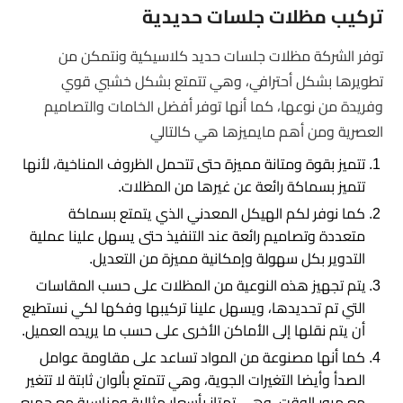
تركيب مظلات جلسات حديدية
توفر الشركة مظلات جلسات حديد كلاسيكية ونتمكن من
تطويرها بشكل أحترافي، وهي تتمتع بشكل خشبي قوي
وفريدة من نوعها، كما أنها توفر أفضل الخامات والتصاميم
العصرية ومن أهم مايميزها هي كالتالي
تتميز بقوة ومتانة مميزة حتى تتحمل الظروف المناخية، لأنها
تتميز بسماكة رائعة عن غيرها من المظلات.
كما نوفر لكم الهيكل المعدني الذي يتمتع بسماكة
متعددة وتصاميم رائعة عند التنفيذ حتى يسهل علينا عملية
التدوير بكل سهولة وإمكانية مميزة من التعديل.
يتم تجهيز هذه النوعية من المظلات على حسب المقاسات
التي تم تحديدها، ويسهل علينا تركيبها وفكها لكي نستطيع
أن يتم نقلها إلى الأماكن الأخرى على حسب ما يريده العميل.
كما أنها مصنوعة من المواد تساعد على مقاومة عوامل
الصدأ وأيضا التغيرات الجوية، وهي تتمتع بألوان ثابتة لا تتغير
مع مرور الوقت، وهي تمتاز بأسعار مثالية ومناسبة مع جميع