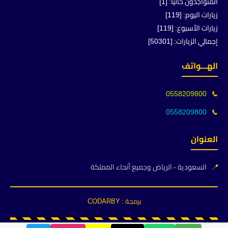
المتواجدون حالياً: [1]
زيارات اليوم: [119]
زيارات الأسبوع: [119]
إجمالي الزيارات: [50301]
الهـــواتف
0558209800
📞
0558209800
📞
العنوان
📍
السعودية - الرياض وجميع أنحاء المملكة
برمجة : CODARBY