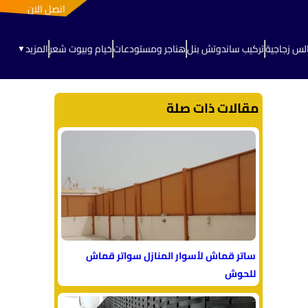
اتصل الان
لس زجاجية
تركيب ساندوتش بنل
هناجر ومستودعات
خيام وبيوت شعر
المزيد
▼
مقالات ذات صلة
ساتر قماش لأسوار المنازل سواتر قماش
للحوش