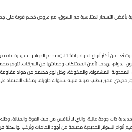
ارية بأفضل الأسعار المتناسبة مع السوق، مع عروض خصم قوية على جمي
ث تُعد من أكثر أنواع الحواجز انتشارًا. يُستخدم الحواجز الحديدية عادة ف
يمون الدوام، بهدف تأمين الممتلكات وحمايتها من السرقات. تتوفر مجم
فة، المجدولة، المشغولة، والمكوكة، وكل نوع مصمم من مواد مقاومة 
جز حديدي مميز يتطلب صيانة قليلة لسنوات طويلة، يمكنك الاعتماد ع
يدية ذات جودة عالية، والتي لا تُنافس من حيث القوة والمتانة، وذل
مظلات. جميع أنواع السواتر الحديدية مصنعة من أجود الخامات وتُركب بواسطة ف