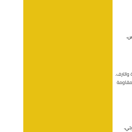
س،
 والترف.
ومقاومة
رجي.