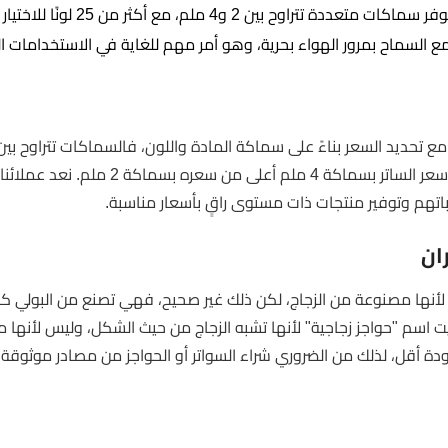
4 ملم، مع أكثر من 25 لونًا للاختيار من بينها.
السماح بمرور الهواء بحرية، وهو أمر مهم للغاية في الاستخدامات ال
ملم، وكلما زادت السماكة، زادت التكلفة. على سبيل المثال، سعر الساتر بسماكة 4 ملم أعلى من
 طلباتهم وتوفير منتجات ذات مستوى راقٍ بأسعار مناسبة.
ان
ر لأنها مصنوعة من الزجاج، لكن ذلك غير صحيح، فهي تصنع من البولي كر
يت اسم "حواجز زجاجية" لأنها تشبه الزجاج من حيث الشكل، وليس لأنها
جودة أقل، لذلك من الضروري شراء السواتر أو الحواجز من مصادر موثوقة،