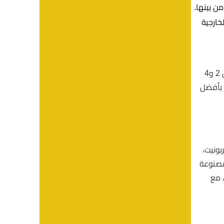
خارجية
في شركة اضواء الرياض نقدم أُفضل الأسعار لسواتر لكسان، مع تحديد السعر بناءً على سماكة المادة واللون، فالسماكات تتراوح بين 2 و4
 سعره بسماكة 2 ملم. نعد عملائنا بأفضل
بونيت،
 مصنوعة
 مع