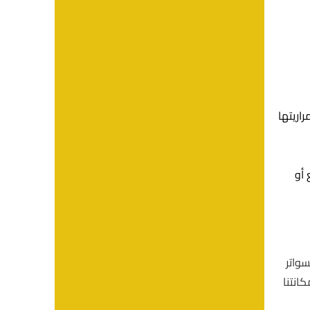
اريتها
 أو
سواتر
كانتنا