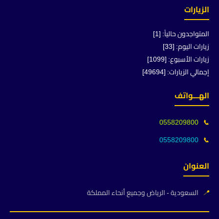
الزيارات
المتواجدون حالياً: [1]
زيارات اليوم: [33]
زيارات الأسبوع: [1099]
إجمالي الزيارات: [49694]
الهـــواتف
0558209800
📞
0558209800
📞
العنوان
📍
السعودية - الرياض وجميع أنحاء المملكة