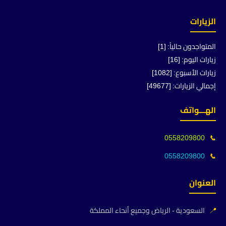
الزيارات
المتواجدون حالياً: [1]
زيارات اليوم: [16]
زيارات الأسبوع: [1082]
إجمالي الزيارات: [49677]
الهـــواتف
0558209800
📞
0558209800
📞
العنوان
📍
السعودية - الرياض وجميع أنحاء المملكة