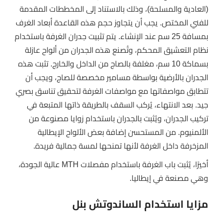
(العادية والمسلحة)، وذلك بالاستناد إلى المخططات المقدمة
للفني المختص. يجب أن يتجاوز حجم هذه القاعدة أبعاد الغرف
بمسافة 25 سم عند الإنشاء. يتم تثبيت جدران الغرفة باستخدام
نظام التعشيق المحكم، وتُصنع هذه الجدران من ألواح عازلة
بسماكة 10 سم، مغلفة بالصاج من الداخل والخارج. تثبت هذه
الجدران بالأرضية بواسطة مسامير مخصصة للصاج، ويجب أن
تتطابق مواصفاتها مع مواصفات الغرفة لتحقيق تناسق بصري
جيد. بعد الانتهاء، يُركب السقف بالطريقة ذاتها المتبعة في
تركيب الجدران، ويُثبت بالجدران باستخدام زوايا مصنوعة من
الألمنيوم. من المستحسن إضافة بعض الألواح الإيطالية
المزخرفة داخل الغرفة لأنها تمنحها لمسة جمالية فريدة.
أخيرًا، يُثبت باب الغرفة باستخدام مفصلات
MTH
عالية الجودة،
وهي مصنعة في إيطاليا.
مزايا استخدام الساندوتش بنل