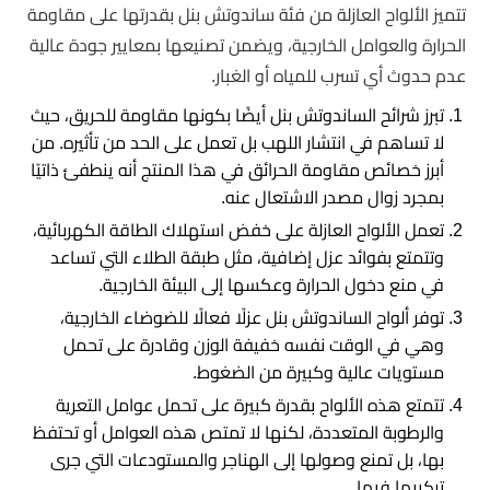
تتميز الألواح العازلة من فئة ساندوتش بنل بقدرتها على مقاومة
الحرارة والعوامل الخارجية، ويضمن تصنيعها بمعايير جودة عالية
عدم حدوث أي تسرب للمياه أو الغبار.
تبرز شرائح الساندوتش بنل أيضًا بكونها مقاومة للحريق، حيث
لا تساهم في انتشار اللهب بل تعمل على الحد من تأثيره. من
أبرز خصائص مقاومة الحرائق في هذا المنتج أنه ينطفئ ذاتيًا
بمجرد زوال مصدر الاشتعال عنه.
تعمل الألواح العازلة على خفض استهلاك الطاقة الكهربائية،
وتتمتع بفوائد عزل إضافية، مثل طبقة الطلاء التي تساعد
في منع دخول الحرارة وعكسها إلى البيئة الخارجية.
توفر ألواح الساندوتش بنل عزلًا فعالًا للضوضاء الخارجية،
وهي في الوقت نفسه خفيفة الوزن وقادرة على تحمل
مستويات عالية وكبيرة من الضغوط.
تتمتع هذه الألواح بقدرة كبيرة على تحمل عوامل التعرية
والرطوبة المتعددة، لكنها لا تمتص هذه العوامل أو تحتفظ
بها، بل تمنع وصولها إلى الهناجر والمستودعات التي جرى
تركيبها فيها.